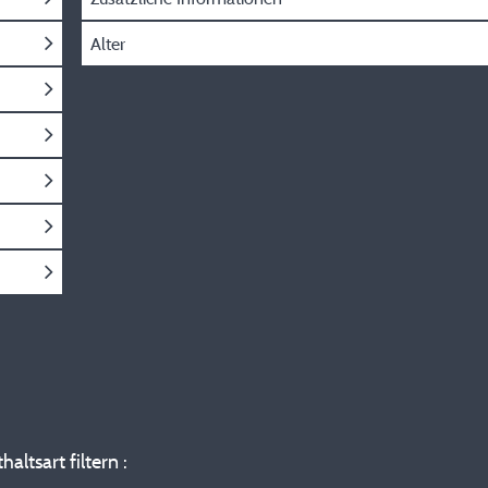
Alter
altsart filtern :