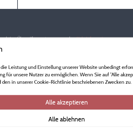
nd und einer Überprüfung unterzogen wurden.
Mehr Informationen
n
 die Leistung und Einstellung unserer Website unbedingt erfor
 für unsere Nutzer zu ermöglichen. Wenn Sie auf 'Alle akzept
 den in unserer Cookie-Richtlinie beschriebenen Zwecken zu.
Gesetzliche Bedingu
Alle akzeptieren
Herausgeberinformat
Alle ablehnen
Kontakt