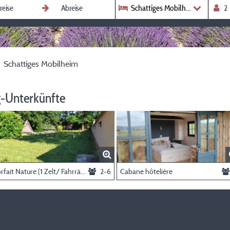
Schattiges Mobilheim
Schattiges Mobilheim
-Unterkünfte
Forfait Nature (1 Zelt/ Fahrräder)
2-6
Cabane hôtelière