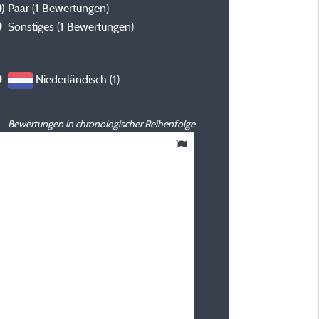
)
Paar
(1 Bewertungen)
Sonstiges
(1 Bewertungen)
Niederländisch (1)
Bewertungen in chronologischer Reihenfolge
10
/ 10
Laurie S
Veröffentlicht am 18/05/2026
Art des Aufenthalts :
En famille avec enfant(s)
Unterkunft :
Schattiges Mobilheim
Zeitraum des Aufenthaltes