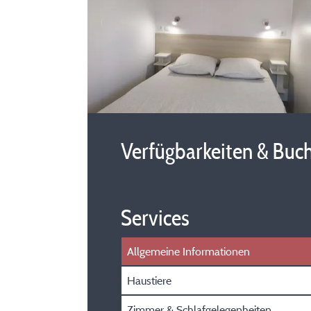
Verfügbarkeiten & Buc
Services
Allgemeine Informationen
Haustiere
Zimmer & Schlafgelegenheiten