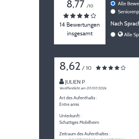
8,77
Alle Bew
/10
Senioren
Nach Sprach
14 Bewertungen
insgesamt
Alle Sp
8,62
/ 10
JULIEN P
Veröffentlicht am 07/07/2026
Art des Aufenthalts :
Entre amis
Unterkunft :
Schattiges Mobilheim
Zeitraum des Aufenthaltes :