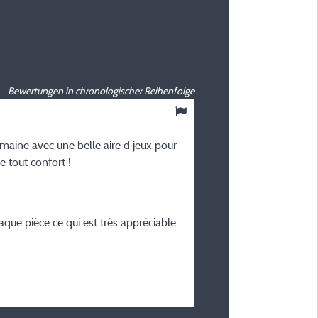
Bewertungen in chronologischer Reihenfolge
9
/ 10
umaine avec une belle aire d jeux pour
Joëlle M
 tout confort !
Veröffentlicht am 12/08/2025
Art des Aufenthalts :
En famille avec enfant(s)
que pièce ce qui est très appréciable
Unterkunft :
Mobilheim Myrtille 45
Zeitraum des Aufenthaltes
vom 04/08/2025 bis 11