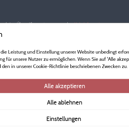
nd und einer Überprüfung unterzogen wurden.
Mehr Informationen
n
 die Leistung und Einstellung unserer Website unbedingt erfor
 für unsere Nutzer zu ermöglichen. Wenn Sie auf 'Alle akzept
 den in unserer Cookie-Richtlinie beschriebenen Zwecken zu.
Gesetzliche Bedingu
Alle akzeptieren
Herausgeberinformat
Alle ablehnen
Kontakt
Einstellungen
AGB