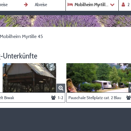
Mobilheim Myrtille 45
Mobilheim Myrtille 45
-Unterkünfte
lt Biwak
1-2
Pauschale Stellplatz cat. 2 Blau