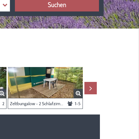
Suchen
2
Zeltbungalow - 2 Schlafzimmer
1-5
Pauschale Stellplatz cat.3 ge