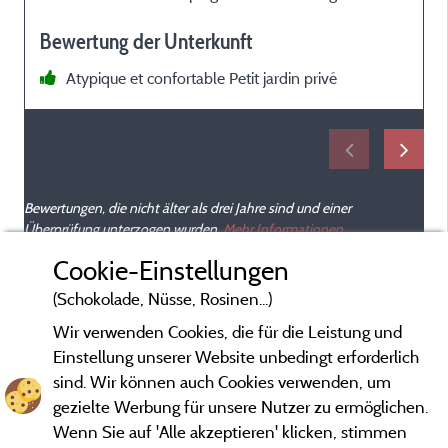
s
Bewertung der Unterkunft
p
s
Atypique et confortable Petit jardin privé
m
J
Bewertungen, die nicht älter als drei Jahre sind und einer
E
Überprüfung unterzogen wurden.
Mehr Informationen
d
Cookie-Einstellungen
h
(Schokolade, Nüsse, Rosinen...)
Wir verwenden Cookies, die für die Leistung und
Einstellung unserer Website unbedingt erforderlich
sind. Wir können auch Cookies verwenden, um
gezielte Werbung für unsere Nutzer zu ermöglichen.
Wenn Sie auf 'Alle akzeptieren' klicken, stimmen