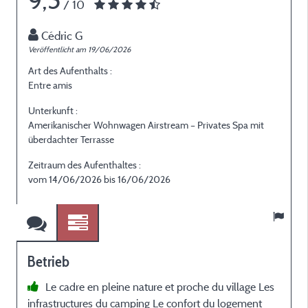
9,5
/ 10
Cédric G
Veröffentlicht am 19/06/2026
V
Art des Aufenthalts :
A
Entre amis
E
Unterkunft :
U
Amerikanischer Wohnwagen Airstream – Privates Spa mit
A
überdachter Terrasse
ü
Zeitraum des Aufenthaltes :
Z
vom 14/06/2026 bis 16/06/2026
Betrieb
Le cadre en pleine nature et proche du village Les
infrastructures du camping Le confort du logement
t