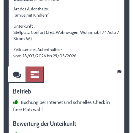
Art des Aufenthalts :
A
Familie mit Kind(ern)
P
Unterkunft :
U
Stellplatz Confort (Zelt, Wohnwagen, Wohnmobil / 1 Auto /
S
Strom 6A)
S
Zeitraum des Aufenthaltes :
Z
vom 28/03/2026 bis 29/03/2026
v
Betrieb
B
Buchung per Internet und schnelles Check in,
freie Platzwahl
P
Bewertung der Unterkunft
B