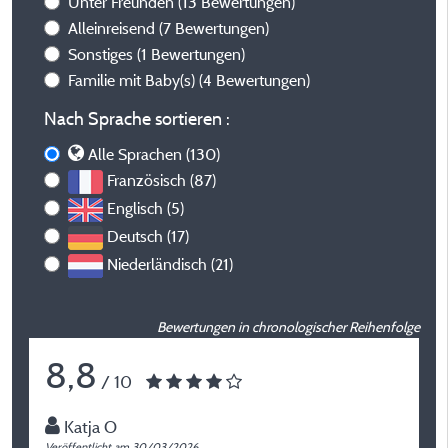
Unter Freunden
(13 Bewertungen)
Alleinreisend
(7 Bewertungen)
Sonstiges
(1 Bewertungen)
Familie mit Baby(s)
(4 Bewertungen)
Nach Sprache sortieren :
Alle Sprachen (130)
Französisch (87)
Englisch (5)
Deutsch (17)
Niederländisch (21)
Bewertungen in chronologischer Reihenfolge
8,8
/ 10
Katja O
Veröffentlicht am 30/03/2026
Ve