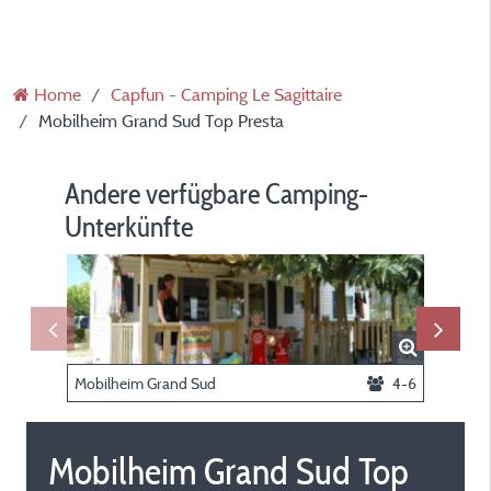
Home
Capfun - Camping Le Sagittaire
Mobilheim Grand Sud Top Presta
Andere verfügbare Camping-
Unterkünfte
Mobilheim Grand Sud
4-6
Mobilhe
Mobilheim Grand Sud Top