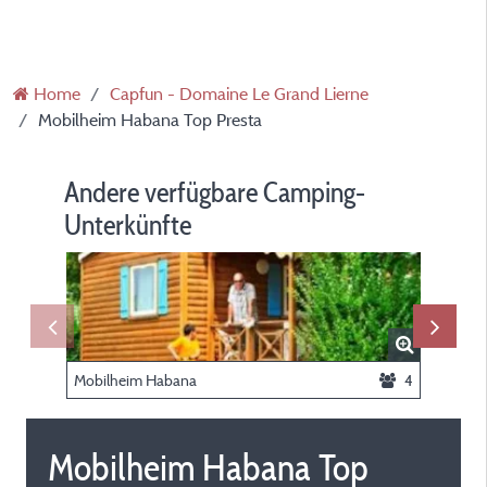
Home
Capfun - Domaine Le Grand Lierne
Mobilheim Habana Top Presta
Andere verfügbare Camping-
Unterkünfte
Mobilheim Habana
4
Mobilhe
Mobilheim Habana Top