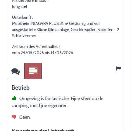
Art des Aufenthalts :
A
Jong stel
E
Unterkunft :
U
Mobilheim NIAGARA PLUS 31m² Geräumig und voll
M
ausgestattete Küche Klimaanlage, Geschirrspüler, Backofen - 2
a
Schlafzimmer
S
Zeitraum des Aufenthaltes :
Z
vom 24/05/2026 bis 14/06/2026
Betrieb
Omgeving is fantastische. Fijne sfeer op de
camping met fijne eigenaren.
Geen.
r