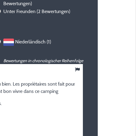
Bewertungen)
Unter Freunden
(2 Bewertungen)
Niederländisch (1)
Bewertungen in chronologischer Reihenfolge
9
/ 10
 bien. Les propriétaires sont fait pour
Gérard D
ment bon vivre dans ce camping
Veröffentlicht am 26/04/2026
.
Art des Aufenthalts :
Entre amis
Unterkunft :
Mobilheim Méditerranée