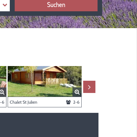
Suchen
1-6
Chalet St Julien
2-6
Mobilheim Ubrieux 3 Zimme