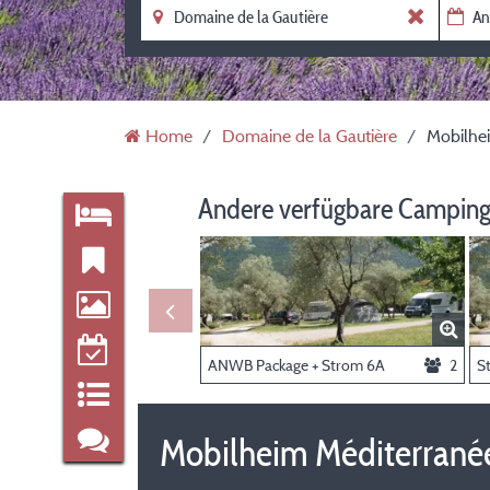
Home
Domaine de la Gautière
Mobilhe
Andere verfügbare Camping
ANWB Package + Strom 6A
2
St
Mobilheim Méditerrané