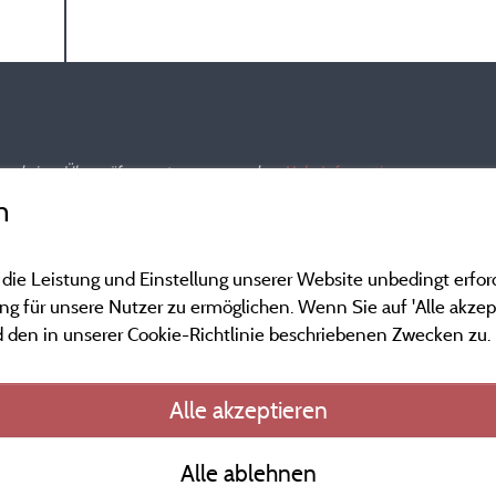
nd und einer Überprüfung unterzogen wurden.
Mehr Informationen
n
 die Leistung und Einstellung unserer Website unbedingt erfor
 für unsere Nutzer zu ermöglichen. Wenn Sie auf 'Alle akzept
 den in unserer Cookie-Richtlinie beschriebenen Zwecken zu.
Gesetzliche Bedingu
Alle akzeptieren
Herausgeberinformat
Alle ablehnen
Kontakt