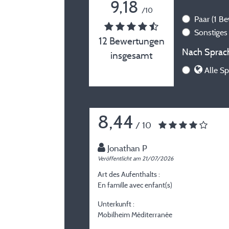
9,18
/10
Paar
(1 B
Sonstige
12 Bewertungen
Nach Sprach
insgesamt
Alle Sp
8,44
/ 10
Jonathan P
Veröffentlicht am 21/07/2026
Art des Aufenthalts :
En famille avec enfant(s)
Unterkunft :
Mobilheim Méditerranée