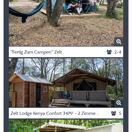
"Fertig Zum Campen" Zelt
2-4
Zelt Lodge Kenya Confort 34M² - 2 Zimmer + Überdachte Terrasse 11M² (Mit Sanitäranlagen)
5