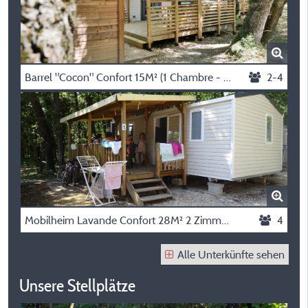
Barrel "Cocon" Confort 15M² (1 Chambre - 2/4Pers.) + Terrasse Couverte 9M² + Tv
2-4
Mobilheim Lavande Confort 28M² 2 Zimmer +Fs + Klimaanlage +Überdachte Terrasse 11M²
4
Alle Unterkünfte sehen
Unsere Stellplätze