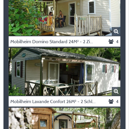
Mobilheim Domino Standard 24M² - 2 Zimmer + Tv + Halbüberdachte Terrasse 10M²
4
Mobilheim Lavande Confort 26M² - 2 Schlafzimmer + Fs + Klimaanlage + Halbüberdachte Terrasse 7M²
4