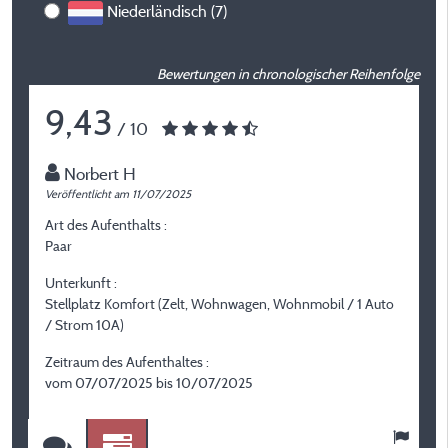
Niederländisch (7)
Bewertungen in chronologischer Reihenfolge
9,43
/ 10
Norbert H
Veröffentlicht am 11/07/2025
Ve
Art des Aufenthalts :
A
Paar
P
Unterkunft :
U
Stellplatz Komfort (Zelt, Wohnwagen, Wohnmobil / 1 Auto
S
/ Strom 10A)
W
Zeitraum des Aufenthaltes :
Z
vom 07/07/2025 bis 10/07/2025
v