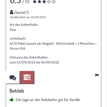
6,5
/ 10
Daniel S
Veröffentlicht am 15/09/2025
V
Art des Aufenthalts :
A
Paar
I
Unterkunft :
U
ACSI Paket (ausser juli /August) : Wohnmobile + 2 Menschen +
A
Strom 10A
Zeitraum des Aufenthaltes :
Z
vom 13/09/2025 bis 14/09/2025
Betrieb
Die lage an der Autobahn gut für Vanlife