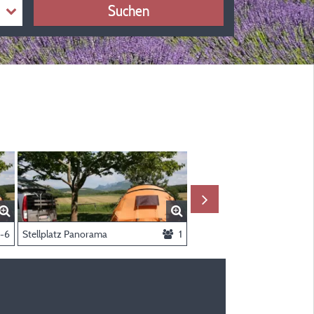
Suchen
-6
Stellplatz Panorama
1
Lodge Kenya