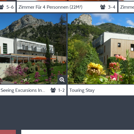
5-6
Zimmer Für 4 Personnen (22M²)
3-4
Zimmer
Blue Stay (Sight Seeing Excursions Included)
1-2
Touring Stay