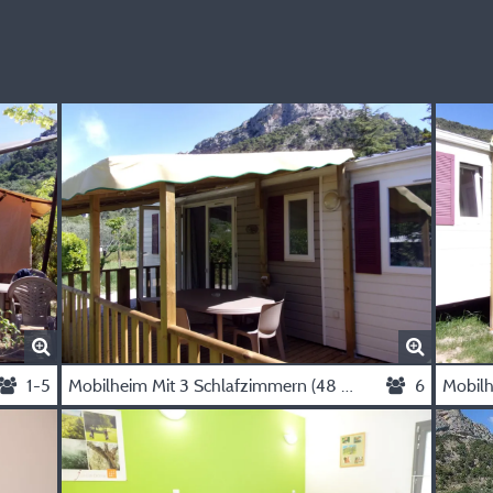
1-5
Mobilheim Mit 3 Schlafzimmern (48 M², Davon 11 M² Terrasse)
6