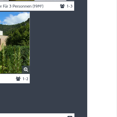
 Für 3 Personnen (19M²)
1-3
1-2