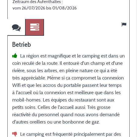
Zeitraum des Aufenthaltes :
Z
vom 26/07/2026 bis 01/08/2026
Betrieb
La région est magnifique et le camping est dans un
coin reculé de la route. Il entouré d'un champ et d'une
o
rivière, sous les arbres, en pleine nature ce qui a été
r
très appréciable. Même si ça compromet la connexion
v
Wifi et que les accros du portable passent leur temps
e
à l'accueil où la connexion est meilleure que dans les
w
mobil-homes. Les équipes du restaurant sont aux
petits soins. Celles de l'accueil aussi. Très grosse
f
réactivité du personnel quand nous avons demandé
s
d'autres oreillers ou une bonbonne de gaz.
e
Le camping est fréquenté principalement par des
c