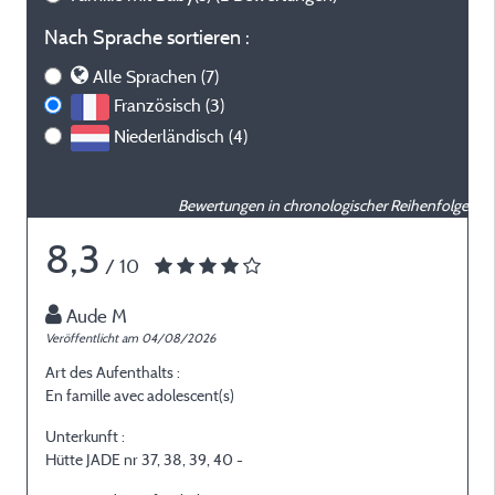
Nach Sprache sortieren :
Alle Sprachen (7)
Französisch (3)
Niederländisch (4)
Bewertungen in chronologischer Reihenfolge
8,3
/ 10
Aude M
Veröffentlicht am 04/08/2026
V
Art des Aufenthalts :
A
En famille avec adolescent(s)
G
Unterkunft :
U
Hütte JADE nr 37, 38, 39, 40 -
H