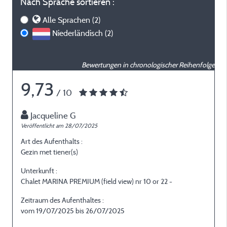
Nach Sprache sortieren :
Alle Sprachen (2)
Niederländisch (2)
Bewertungen in chronologischer Reihenfolge
9,73
/ 10
Jacqueline G
Veröffentlicht am 28/07/2025
V
Art des Aufenthalts :
A
Gezin met tiener(s)
S
Unterkunft :
U
Chalet MARINA PREMIUM (field view) nr 10 or 22 -
C
Zeitraum des Aufenthaltes :
Z
vom 19/07/2025 bis 26/07/2025