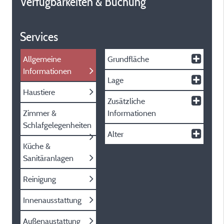
Verfügbarkeiten & Buchung
Services
Allgemeine
Grundfläche
Informationen
Lage
Haustiere
Zusätzliche
Zimmer &
Informationen
Schlafgelegenheiten
Alter
Küche &
Sanitäranlagen
Reinigung
Innenausstattung
Außenaustattung