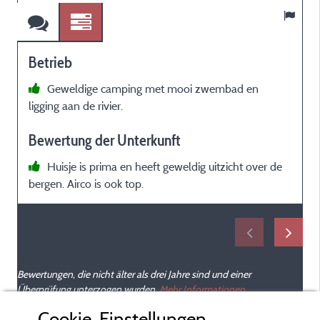
Betrieb
Geweldige camping met mooi zwembad en
ligging aan de rivier.
e
m
Bewertung der Unterkunft
t
v
Huisje is prima en heeft geweldig uitzicht over de
bergen. Airco is ook top.
t
Bewertungen, die nicht älter als drei Jahre sind und einer
g
Überprüfung unterzogen wurden.
Mehr Informationen
w
Cookie-Einstellungen