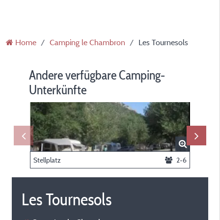
Home
Camping le Chambron
Les Tournesols
Andere verfügbare Camping-
Unterkünfte
Stellplatz
2-6
Chalet
Les Tournesols