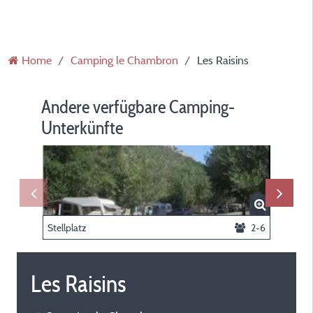
Home
Camping le Chambron
Les Raisins
Andere verfügbare Camping-
Unterkünfte
Stellplatz
2-6
Chalet
Les Raisins