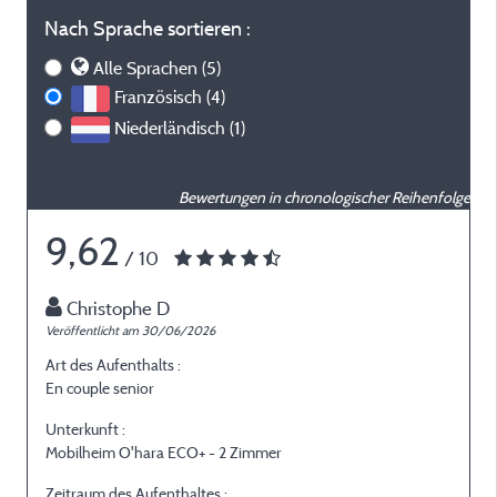
Nach Sprache sortieren :
Alle Sprachen (5)
Französisch (4)
Niederländisch (1)
Bewertungen in chronologischer Reihenfolge
9,62
/ 10
Christophe D
Veröffentlicht am 30/06/2026
V
Art des Aufenthalts :
A
En couple senior
E
Unterkunft :
U
Mobilheim O'hara ECO+ - 2 Zimmer
M
Zeitraum des Aufenthaltes :
Z