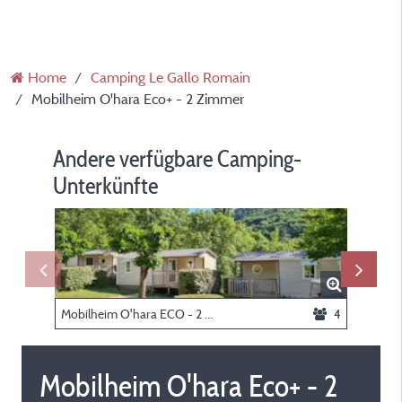
Home
Camping Le Gallo Romain
Mobilheim O'hara Eco+ - 2 Zimmer
Andere verfügbare Camping-
Unterkünfte
Mobilheim O'hara ECO - 2 Zimmer
4
Safari-Z
Mobilheim O'hara Eco+ - 2