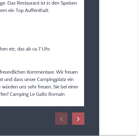
Art des Aufenthalts :
üge. Das Restaurant ist in den Speisen
Sonstiges
lem ein Top Auffenthalt.
Unterkunft :
ACSI
Zeitraum des Aufenthaltes
vom 20/06/2026 bis 23
en etc, das ab ca 7 Uhr.
e freundlichen Kommentare. Wir freuen
 hat und dass unser Campingplatz ein
 würden uns sehr freuen, Sie bei einer
ürfen! Camping Le Gallo Romain