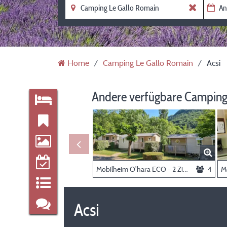
Home
Camping Le Gallo Romain
Acsi
Andere verfügbare Camping
Mobilheim O'hara ECO - 2 Zimmer
4
Acsi