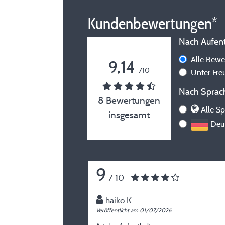
Kundenbewertungen*
Nach Aufenth
Alle Bew
9,14
/10
Unter Fr
Nach Sprach
8 Bewertungen
Alle Sp
insgesamt
Deut
9
/ 10
haiko K
Veröffentlicht am 01/07/2026