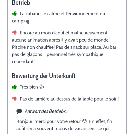
Betrieb
La cabane, le calme et l’environnement du
camping
d
Encore au mois d’août et malheureusement
aucune animation après il y avait peu de monde.
Piscine non chauffée! Pas de snack sur place. Au bar
c
pas de glaçons… personnel très sympathique
N
cependant!
Bewertung der Unterkunft
Très bien 👍
Pas de lumière au dessus de la table pour le soir !
Antwort des Betriebs :
Bonjour, merci pour votre retour 😊. En effet, fin
août il y a souvent moins de vacanciers, ce qui