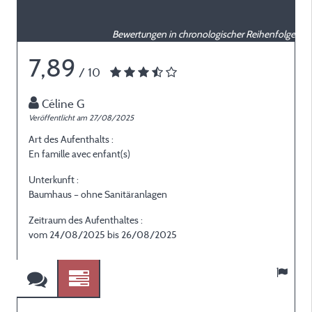
Bewertungen in chronologischer Reihenfolge
7,89
/ 10
Céline G
Veröffentlicht am 27/08/2025
V
Art des Aufenthalts :
A
En famille avec enfant(s)
E
Unterkunft :
U
Baumhaus – ohne Sanitäranlagen
B
Zeitraum des Aufenthaltes :
Z
vom 24/08/2025 bis 26/08/2025