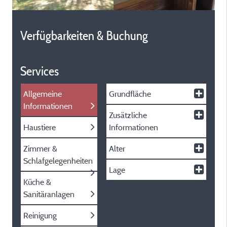
Verfügbarkeiten & Buchung
Services
Allgemeine
Grundfläche
Informationen
Zusätzliche
Haustiere
Informationen
Zimmer &
Alter
Schlafgelegenheiten
Lage
Küche &
Sanitäranlagen
Reinigung