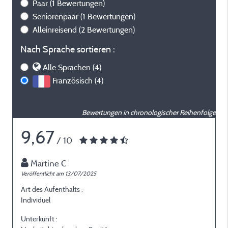
Paar
(1 Bewertungen)
Seniorenpaar
(1 Bewertungen)
Alleinreisend
(2 Bewertungen)
Nach Sprache sortieren :
Alle Sprachen (4)
Französisch (4)
Bewertungen in chronologischer Reihenfolge
9,67
/ 10
Martine C
Veröffentlicht am 13/07/2025
V
Art des Aufenthalts :
A
Individuel
E
Unterkunft :
U