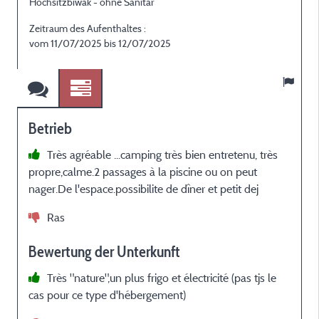
Hochsitzbiwak - ohne Sanitär
H
Zeitraum des Aufenthaltes :
Z
vom 11/07/2025 bis 12/07/2025
Betrieb
Très agréable ...camping très bien entretenu, très
propre,calme.2 passages à la piscine ou on peut
b
nager.De l'espace.possibilite de dîner et petit dej
Ras
Bewertung der Unterkunft
Très "nature",un plus frigo et électricité (pas tjs le
cas pour ce type d'hébergement)