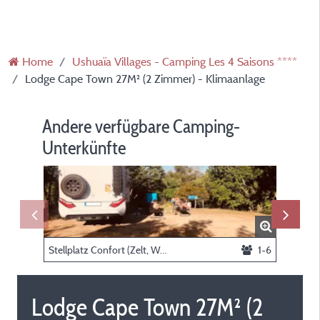
Home
Ushuaïa Villages - Camping Les 4 Saisons ****
Lodge Cape Town 27M² (2 Zimmer) - Klimaanlage
Andere verfügbare Camping-
Unterkünfte
Stellplatz Confort (Zelt, Wohnwagen, Wohnmobil / 1 Auto / Strom 6A)
1-6
Lodge Cape Town 27M² (2